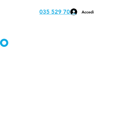
035 529 7032
Accedi
io