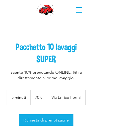
Pacchetto 10 lavaggi
SUPER
Sconto 10% prenotando ONLINE. Ritira
direttamente al primo lavaggio.
70
euro
5 minuti
5
70 €
Via Enrico Fermi
m
i
n
u
Richiesta di prenotazione
t