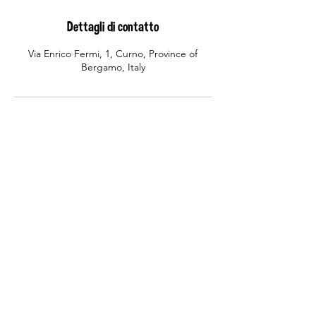
Dettagli di contatto
Via Enrico Fermi, 1, Curno, Province of
Bergamo, Italy
BEAUTY CAR
Autolavaggio Centro Commerciale di Curno
Via Enrico Fermi 1,
24035 Curno (BG)
beautycar-bg@libero.it
p.iva 02464550165