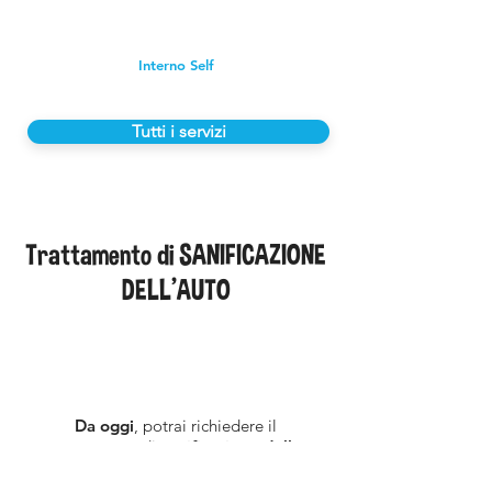
Interno Self
Tutti i servizi
Trattamento di SANIFICAZIONE
DELL'AUTO
Da oggi
, potrai richiedere il
trattamento di
sanificazione della
tua auto!
Il trattamento andrà
a
sanificare l'
abitacolo
e i
circuiti